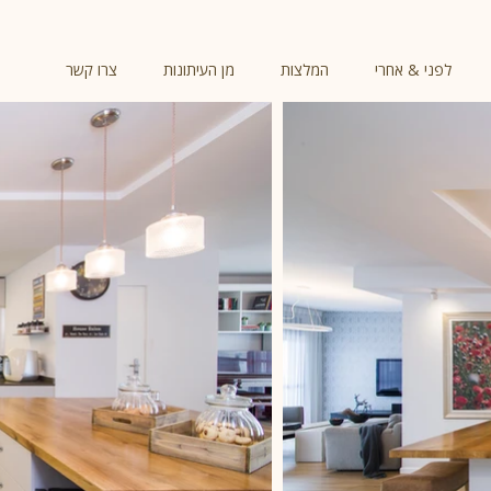
לפני & אחרי
המלצות
מן העיתונות
צרו קשר