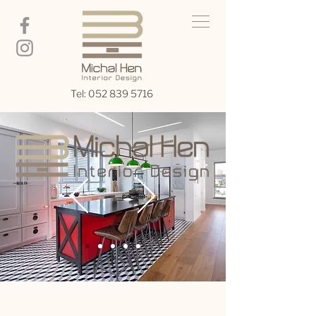
Tel:
052 839 5716