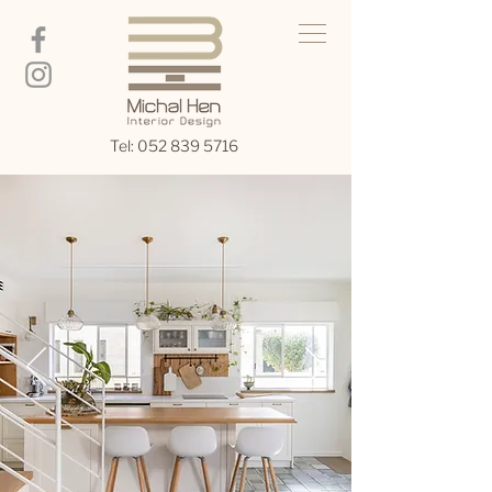
Tel:
052 839 5716